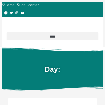
email
call center
Day: