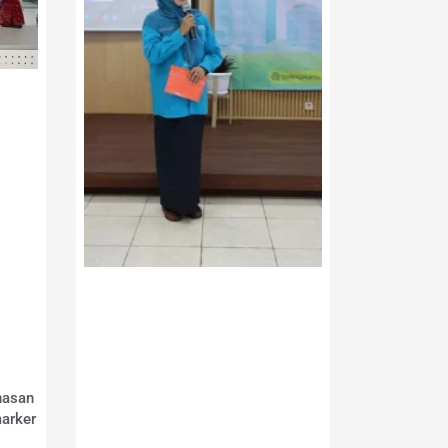
hasan
arker