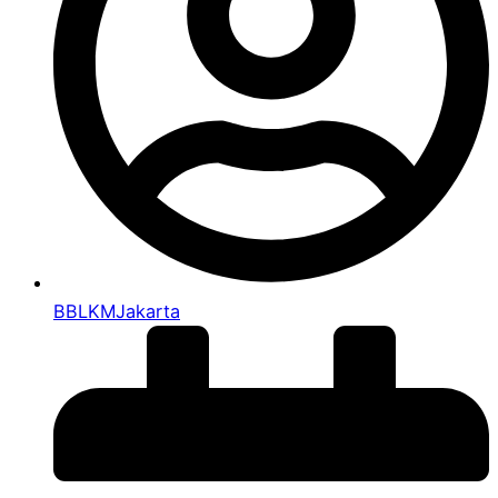
BBLKMJakarta